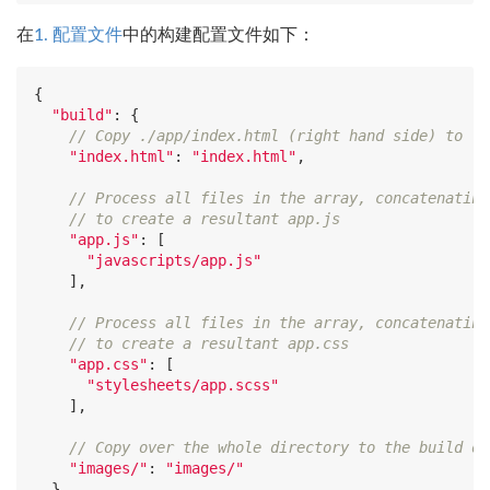
在
1. 配置文件
中的构建配置文件如下：
{

"build"
: {

// Copy ./app/index.html (right hand side) to ./
"index.html"
: 
"index.html"
,

// Process all files in the array, concatenating
// to create a resultant app.js
"app.js"
: [

"javascripts/app.js"
    ],

// Process all files in the array, concatenating
// to create a resultant app.css
"app.css"
: [

"stylesheets/app.scss"
    ],

// Copy over the whole directory to the build de
"images/"
: 
"images/"
  }
